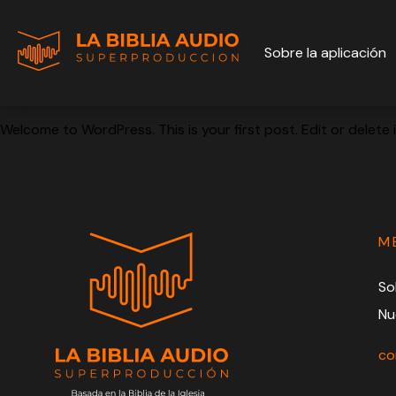
Sobre la aplicación
Welcome to WordPress. This is your first post. Edit or delete it
M
So
Nu
co